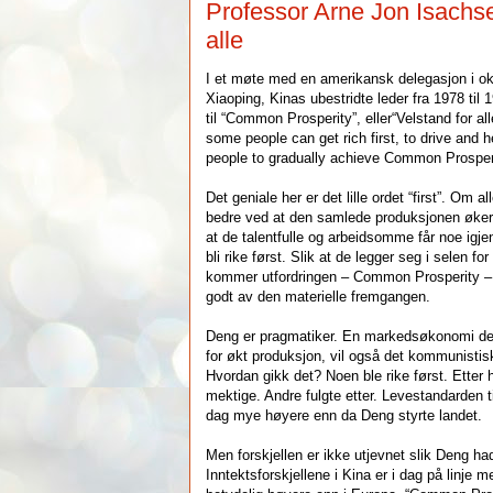
Professor Arne Jon Isachse
alle
I et møte med en amerikansk delegasjon i o
Xiaoping, Kinas ubestridte leder fra 1978 til 
til “Common Prosperity”, eller“Velstand for a
some people can get rich first, to drive and 
people to gradually achieve Common Prosperi
Det geniale her er det lille ordet “first”. Om al
bedre ved at den samlede produksjonen øker, 
at de talentfulle og arbeidsomme får noe igj
bli rike først. Slik at de legger seg i selen f
kommer utfordringen – Common Prosperity – at
godt av den materielle fremgangen.
Deng er pragmatiker. En markedsøkonomi der
for økt produksjon, vil også det kommunisti
Hvordan gikk det? Noen ble rike først. Etter 
mektige. Andre fulgte etter. Levestandarden ti
dag mye høyere enn da Deng styrte landet.
Men forskjellen er ikke utjevnet slik Deng ha
Inntektsforskjellene i Kina er i dag på linje