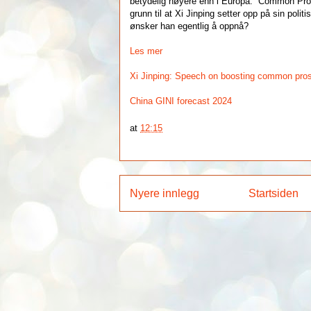
betydelig høyere enn i Europa. “Common Prosp
grunn til at Xi Jinping setter opp på sin pol
ønsker han egentlig å oppnå?
Les mer
Xi Jinping: Speech on boosting common pros
China GINI forecast 2024
at
12:15
Nyere innlegg
Startsiden