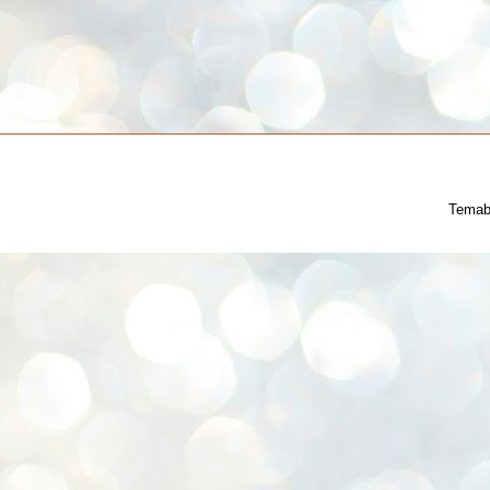
Temab