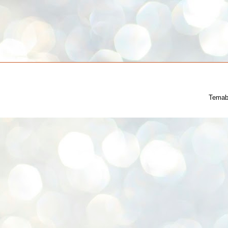
Temab