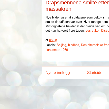
Drapsmennene smilte etter 
massakren
Nye bilder viser at soldatene som deltok i ma
smilte da udåden var over. Hvor mange som b
Myndighetene hevder at det dreide seg om no
det kan ha vært flere tusen.
Les saken
Disse
at
08:28
Labels:
Beijing
,
blodbad
,
Den himmelske fred
tiananmen 1989
Nyere innlegg
Startsiden