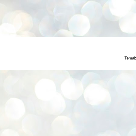
Temab