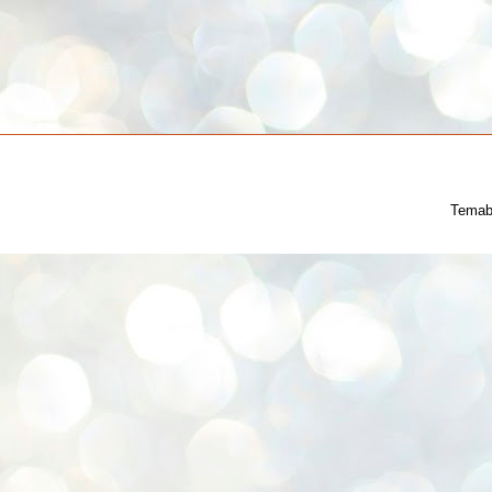
Temab