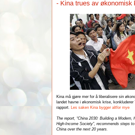
- Kina trues av økonomisk 
Kina må gjøre mer for å liberalisere sin økono
landet havne i økonomisk krise, konkluderer
rapport.
Les saken
Kina bygger altfor mye
The report, “China 2030: Building a Modern,
High-Income Society”, recommends steps to d
China over the next 20 years.