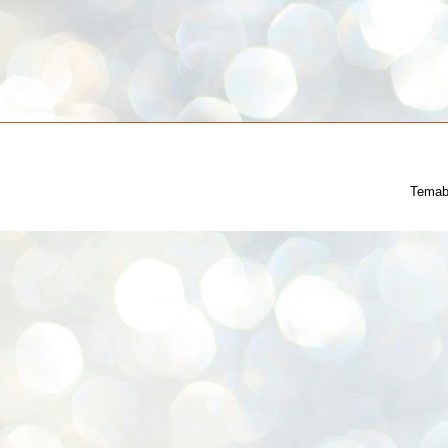
Temab