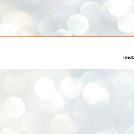
Temab