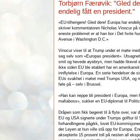
Torbjørn Færøvik: "Gled de
endelig fått en president."
«EU-tilhengere! Gled dere! Europa har endelig
skriver kommentatoren Nicholas Vinocur på n
eneste problemet er at han bor i Det hvite h
Avenue i Washington D.C.»
Vinocur viser til at Trump under et møte med
seg selv som «Europas president». Utsagnet
smil og hevede øyebryn, men hadde likevel e
ikke siden EU ble etablert har en amerikansk 
innflytelse i Europa. En serie hendelser de 
EUs svakhet i møtet med Trumps USA, og mis
føle på – selv i Brussel.
«Han kan neppe bli president i Europa, men h
mafiaboss», sukker en EU-diplomat til Politic
Dråpen som fikk begeret til å flyte over, var
EU og USA signerte under Trumps golftur til S
forhandlingene pågikk, lovet EU-kommisjone
der Leyen at hun ville stå opp for Europa. E
aksepterte 15 prosent toll på nesten all eksp