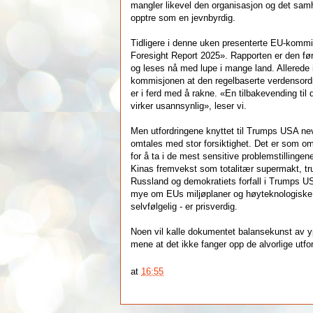
mangler likevel den organisasjon og det samh
opptre som en jevnbyrdig.
Tidligere i denne uken presenterte EU-kommi
Foresight Report 2025». Rapporten er den førs
og leses nå med lupe i mange land. Allerede i
kommisjonen at den regelbaserte verdensordn
er i ferd med å rakne. «En tilbakevending til 
virker usannsynlig», leser vi.
Men utfordringene knyttet til Trumps USA ne
omtales med stor forsiktighet. Det er som om 
for å ta i de mest sensitive problemstilling
Kinas fremvekst som totalitær supermakt, tru
Russland og demokratiets forfall i Trumps US
mye om EUs miljøplaner og høyteknologiske o
selvfølgelig - er prisverdig.
Noen vil kalle dokumentet balansekunst av y
mene at det ikke fanger opp de alvorlige utfo
at
16:55