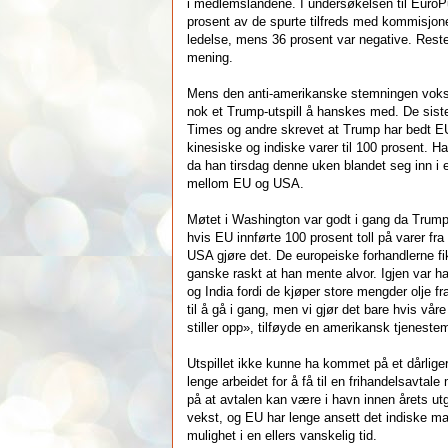
i medlemslandene. I undersøkelsen til EuroP
prosent av de spurte tilfreds med kommisjo
ledelse, mens 36 prosent var negative. Res
mening.
Mens den anti-amerikanske stemningen vokse
nok et Trump-utspill å hanskes med. De sist
Times og andre skrevet at Trump har bedt E
kinesiske og indiske varer til 100 prosent. H
da han tirsdag denne uken blandet seg inn i 
mellom EU og USA.
Møtet i Washington var godt i gang da Trump 
hvis EU innførte 100 prosent toll på varer fra
USA gjøre det. De europeiske forhandlerne fi
ganske raskt at han mente alvor. Igjen var ha
og India fordi de kjøper store mengder olje fr
til å gå i gang, men vi gjør det bare hvis vår
stiller opp», tilføyde en amerikansk tjeneste
Utspillet ikke kunne ha kommet på et dårlige
lenge arbeidet for å få til en frihandelsavtal
på at avtalen kan være i havn innen årets utg
vekst, og EU har lenge ansett det indiske 
mulighet i en ellers vanskelig tid.