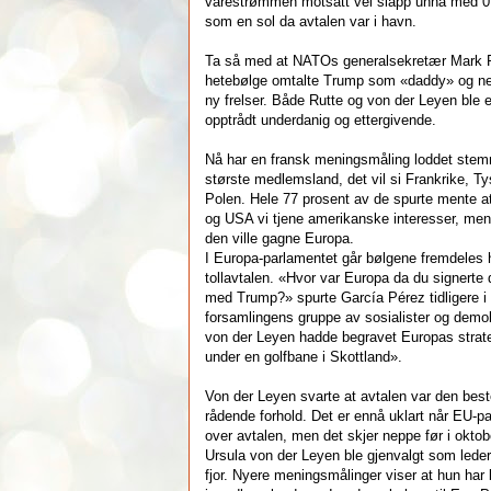
varestrømmen motsatt vei slapp unna med 0,
som en sol da avtalen var i havn.
Ta så med at NATOs generalsekretær Mark 
hetebølge omtalte Trump som «daddy» og ne
ny frelser. Både Rutte og von der Leyen ble et
opptrådt underdanig og ettergivende.
Nå har en fransk meningsmåling loddet stem
største medlemsland, det vil si Frankrike, Ty
Polen. Hele 77 prosent av de spurte mente a
og USA vi tjene amerikanske interesser, men
den ville gagne Europa.
I Europa-parlamentet går bølgene fremdeles 
tollavtalen. «Hvor var Europa da du signerte 
med Trump?» spurte García Pérez tidligere i
forsamlingens gruppe av sosialister og demo
von der Leyen hadde begravet Europas strate
under en golfbane i Skottland».
Von der Leyen svarte at avtalen var den bes
rådende forhold. Det er ennå uklart når EU-
over avtalen, men det skjer neppe før i oktob
Ursula von der Leyen ble gjenvalgt som lede
fjor. Nyere meningsmålinger viser at hun har