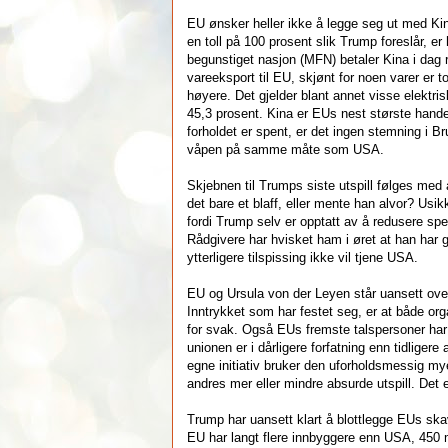
EU ønsker heller ikke å legge seg ut med K
en toll på 100 prosent slik Trump foreslår, e
begunstiget nasjon (MFN) betaler Kina i dag r
vareeksport til EU, skjønt for noen varer er t
høyere. Det gjelder blant annet visse elektris
45,3 prosent. Kina er EUs nest største hande
forholdet er spent, er det ingen stemning i Br
våpen på samme måte som USA.
Skjebnen til Trumps siste utspill følges med
det bare et blaff, eller mente han alvor? Usik
fordi Trump selv er opptatt av å redusere spe
Rådgivere har hvisket ham i øret at han har gå
ytterligere tilspissing ikke vil tjene USA.
EU og Ursula von der Leyen står uansett ove
Inntrykket som har festet seg, er at både or
for svak. Også EUs fremste talspersoner har
unionen er i dårligere forfatning enn tidligere a
egne initiativ bruker den uforholdsmessig my
andres mer eller mindre absurde utspill. Det e
Trump har uansett klart å blottlegge EUs skav
EU har langt flere innbyggere enn USA, 450 