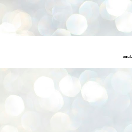
Temab