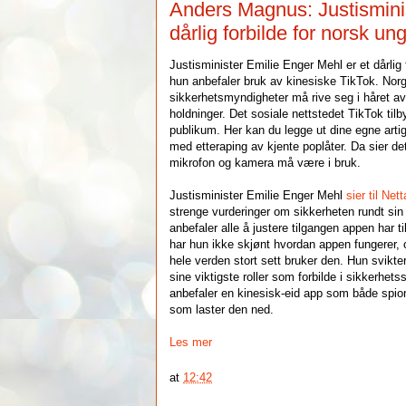
Anders Magnus: Justisminis
dårlig forbilde for norsk u
Justisminister Emilie Enger Mehl er et dårlig
hun anbefaler bruk av kinesiske TikTok. Nor
sikkerhetsmyndigheter må rive seg i håret av
holdninger. Det sosiale nettstedet TikTok til
publikum. Her kan du legge ut dine egne art
med etteraping av kjente poplåter. Da sier de
mikrofon og kamera må være i bruk.
Justisminister Emilie Enger Mehl
sier til Net
strenge vurderinger om sikkerheten rundt sin
anbefaler alle å justere tilgangen appen har ti
har hun ikke skjønt hvordan appen fungerer
hele verden stort sett bruker den. Hun svikte
sine viktigste roller som forbilde i sikkerhet
anbefaler en kinesisk-eid app som både spio
som laster den ned.
Les mer
at
12:42