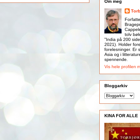
Om meg
Tor
Forfatt
Bragepr
Cappele
tolv bøk
"India på 200 side
2021). Holder for
forelesninger. Er s
Asia og i litteratur
spennende.
Vis hele profilen 
Bloggarkiv
KINA FOR ALLE