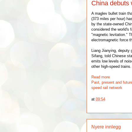
China debuts w
A maglev bullet train t
(373 miles per hour) ha
by the state-owned Chin
considered the world's f
"magnetic levitation." T
electromagnetic force th
Liang Jianying, deputy
Sifang, told Chinese sta
emits low levels of noi
other high-speed trains.
Read more
Past, present and future
speed rail network
at
09:54
Nyere innlegg