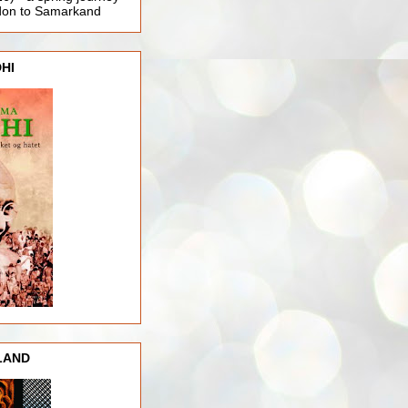
ndon to Samarkand
HI
LAND