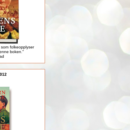
 som folkeopplyser
enne boken."
lad
012