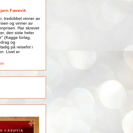
bjørn Færøvik
er, tredobbel vinner av
isen og vinner av
nprisen. Har skrevet
er, den siste heter
r" (Kagge forlag,
edrag og
tadig på reisefot i
en. Livet er
min