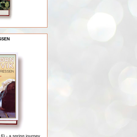
SSEN
) - a spring journey