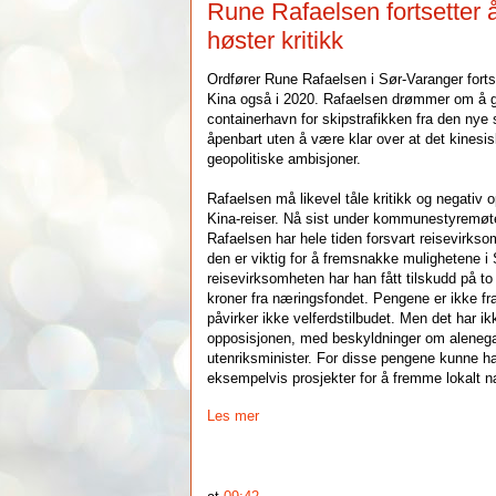
Rune Rafaelsen fortsetter å f
høster kritikk
Ordfører Rune Rafaelsen i Sør-Varanger fortset
Kina også i 2020. Rafaelsen drømmer om å gj
containerhavn for skipstrafikken fra den nye 
åpenbart uten å være klar over at det kinesis
geopolitiske ambisjoner.
Rafaelsen må likevel tåle kritikk og negativ
Kina-reiser. Nå sist under kommunestyremøt
Rafaelsen har hele tiden forsvart reisevirkso
den er viktig for å fremsnakke mulighetene 
reisevirksomheten har han fått tilskudd på t
kroner fra næringsfondet. Pengene er ikke fra
påvirker ikke velferdstilbudet.
Men det har ik
opposisjonen, med beskyldninger om alenega
utenriksminister.
For disse pengene kunne hatt
eksempelvis prosjekter for å fremme lokalt n
Les mer