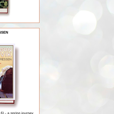
SSEN
) - a spring journey