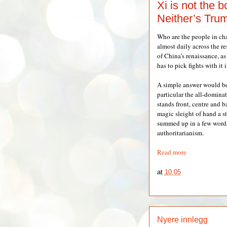
Xi is not the 
Neither’s Tru
Who are the people in cha
almost daily across the r
of China’s renaissance, a
has to pick fights with it i
A simple answer would be
particular the all-dominat
stands front, centre and b
magic sleight of hand a s
summed up in a few words:
authoritarianism.
Read more
at
10:05
Nyere innlegg