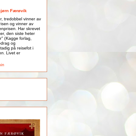
bjørn Færøvik
er, tredobbel vinner av
isen og vinner av
nprisen. Har skrevet
er, den siste heter
r" (Kagge forlag,
edrag og
tadig på reisefot i
en. Livet er
min