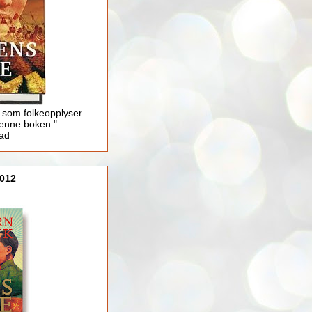
 som folkeopplyser
enne boken."
lad
012