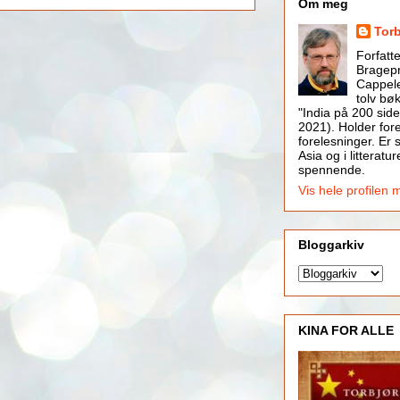
Om meg
Tor
Forfatt
Bragepr
Cappele
tolv bøk
"India på 200 side
2021). Holder for
forelesninger. Er s
Asia og i litteratur
spennende.
Vis hele profilen 
Bloggarkiv
KINA FOR ALLE