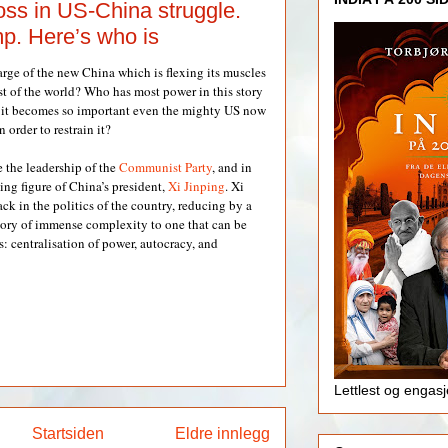
boss in US-China struggle.
mp. Here’s who is
rge of the new China which is flexing its muscles
est of the world? Who has most power in this story
s it becomes so important even the mighty US now
n order to restrain it?
 the leadership of the
Communist Party
, and in
ing figure of China’s president,
Xi Jinping
. Xi
ack in the politics of the country, reducing by a
tory of immense complexity to one that can be
 centralisation of power, autocracy, and
Lettlest og engas
Startsiden
Eldre innlegg