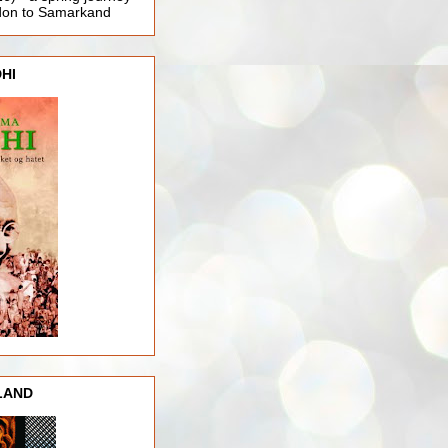
ndon to Samarkand
HI
LAND