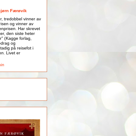
bjørn Færøvik
er, tredobbel vinner av
isen og vinner av
nprisen. Har skrevet
er, den siste heter
r" (Kagge forlag,
edrag og
tadig på reisefot i
en. Livet er
min