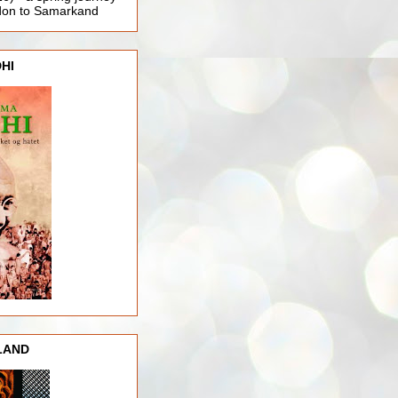
ndon to Samarkand
HI
LAND