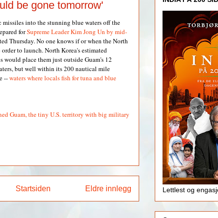
ld be gone tomorrow'
ic missiles into the stunning blue waters off the
epared for
Supreme Leader Kim Jong Un by mid-
rted Thursday. No one knows if or when the North
e order to launch. North Korea's estimated
es would place them just outside Guam's 12
aters, but well within its 200 nautical mile
e --
waters where locals fish for tuna and blue
d Guam, the tiny U.S. territory with big military
Startsiden
Eldre innlegg
Lettlest og engas