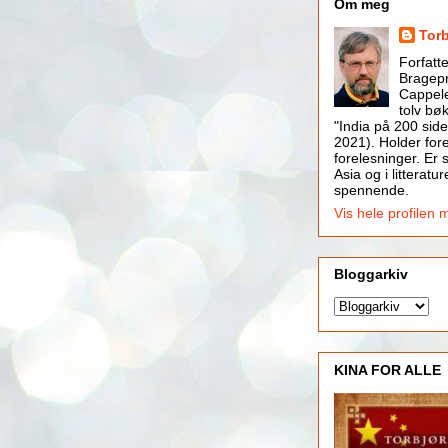
Om meg
Tor
Forfatt
Bragepr
Cappele
tolv bøk
"India på 200 side
2021). Holder for
forelesninger. Er s
Asia og i litteratur
spennende.
Vis hele profilen 
Bloggarkiv
KINA FOR ALLE