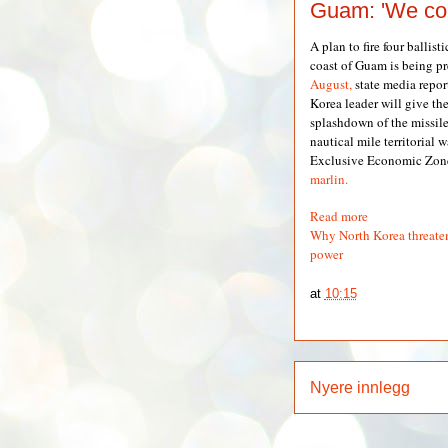
Guam: 'We cou
A plan to fire four ballist
coast of Guam is being pr
August,
state media repo
Korea leader will give th
splashdown of the missil
nautical mile territorial w
Exclusive Economic Zon
marlin.
Read more
Why North Korea threatene
power
at
10:15
Nyere innlegg