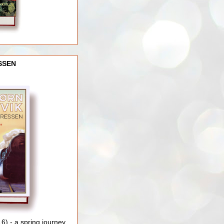
SSEN
) - a spring journey