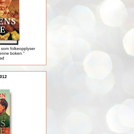
 som folkeopplyser
enne boken."
lad
012