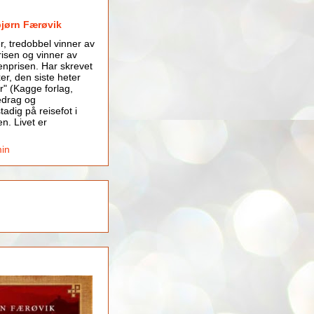
bjørn Færøvik
er, tredobbel vinner av
isen og vinner av
nprisen. Har skrevet
er, den siste heter
r" (Kagge forlag,
edrag og
tadig på reisefot i
en. Livet er
min