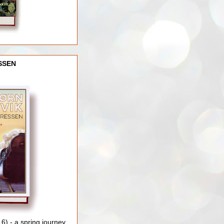
SSEN
) - a spring journey