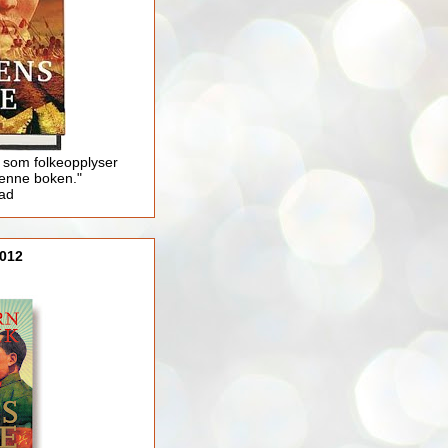
 som folkeopplyser
enne boken."
lad
012