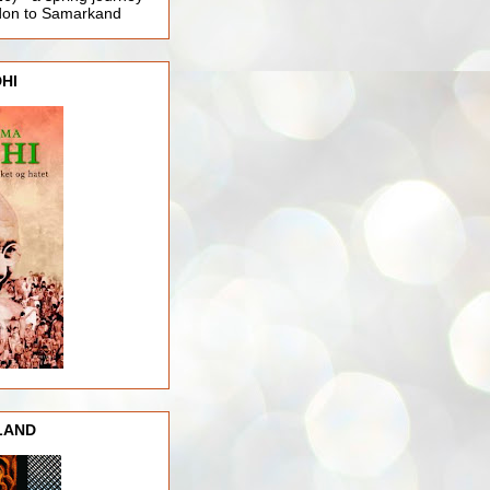
ndon to Samarkand
HI
LAND