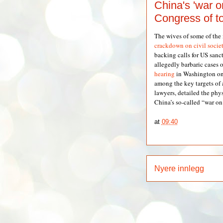
China's 'war on
Congress of t
The wives of some of the
crackdown on civil socie
backing calls for US sanc
allegedly barbaric cases 
hearing
in Washington on
among the key targets of
lawyers, detailed the phy
China’s so-called “war o
at
09:40
Nyere innlegg