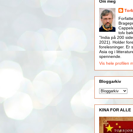
Om meg
Tor
Forfatt
Bragepr
Cappele
tolv bøk
"India på 200 side
2021). Holder for
forelesninger. Er s
Asia og i litteratur
spennende.
Vis hele profilen 
Bloggarkiv
KINA FOR ALLE