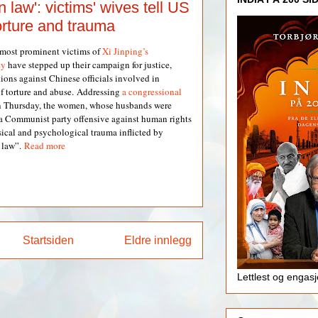
 law': victims' wives tell US
orture and trauma
 most prominent victims of
Xi Jinping’s
ty
have stepped up their campaign for justice,
tions against Chinese officials involved in
of torture and abuse.
Addressing
a congressional
 Thursday, the women, whose husbands were
 a Communist party offensive against human rights
sical and psychological trauma inflicted by
n law”.
Read more
Startsiden
Eldre innlegg
Lettlest og engas