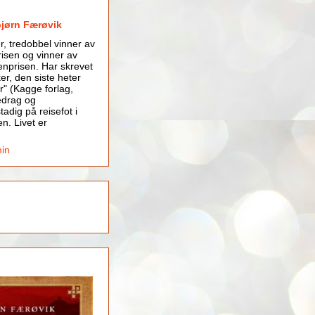
bjørn Færøvik
er, tredobbel vinner av
isen og vinner av
nprisen. Har skrevet
er, den siste heter
r" (Kagge forlag,
edrag og
tadig på reisefot i
en. Livet er
min