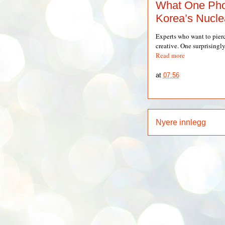
What One Phot
Korea’s Nucle
Experts who want to pierc
creative. One surprisingl
Read more
at
07:56
Nyere innlegg