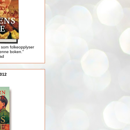
 som folkeopplyser
enne boken."
lad
012