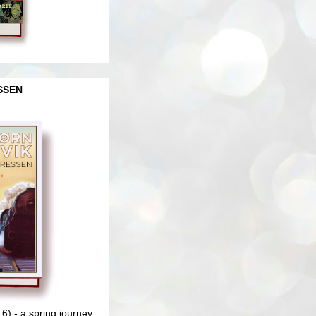
SSEN
) - a spring journey