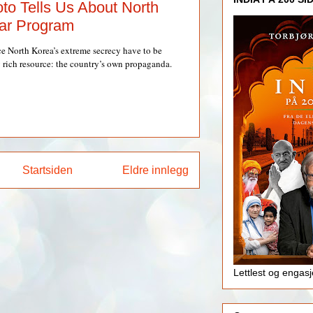
o Tells Us About North
ar Program
e North Korea’s extreme secrecy have to be
y rich resource: the country’s own propaganda.
Startsiden
Eldre innlegg
Lettlest og engas