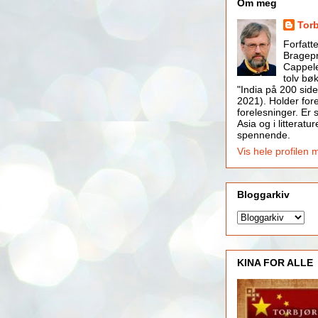
Om meg
Tor
Forfatt
Bragepr
Cappele
tolv bøk
"India på 200 side
2021). Holder for
forelesninger. Er s
Asia og i litteratur
spennende.
Vis hele profilen 
Bloggarkiv
KINA FOR ALLE