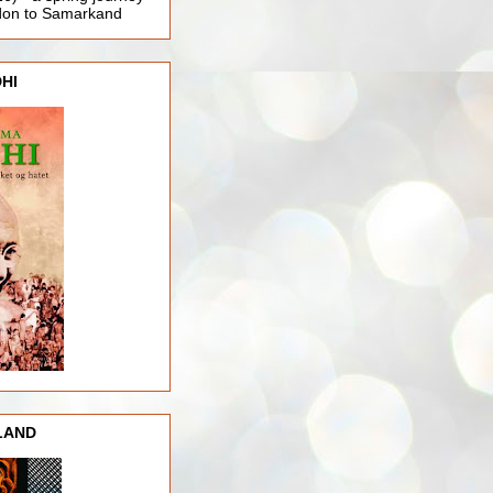
ndon to Samarkand
HI
LAND