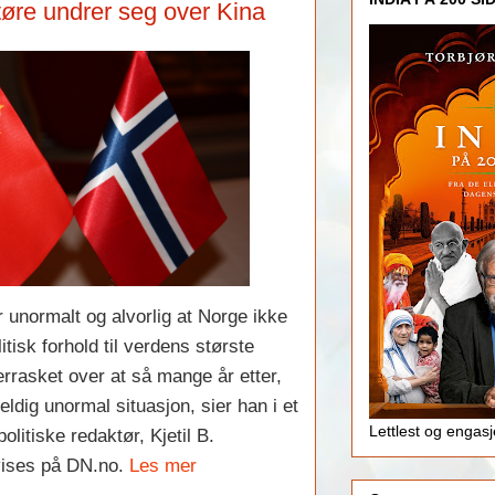
øre undrer seg over Kina
 unormalt og alvorlig at Norge ikke
litisk forhold til verdens største
errasket over at så mange år etter,
veldig unormal situasjon, sier han i et
Lettlest og engas
litiske redaktør, Kjetil B.
vises på DN.no.
Les mer