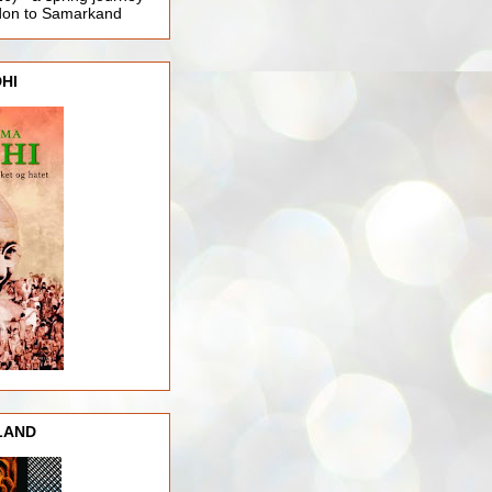
ndon to Samarkand
HI
LAND