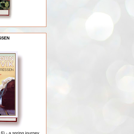
SSEN
) - a spring journey