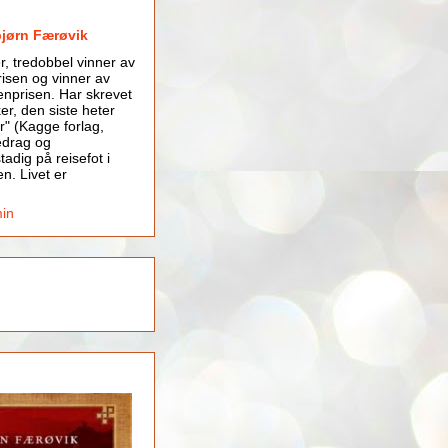
bjørn Færøvik
er, tredobbel vinner av
isen og vinner av
nprisen. Har skrevet
er, den siste heter
r" (Kagge forlag,
edrag og
tadig på reisefot i
en. Livet er
min