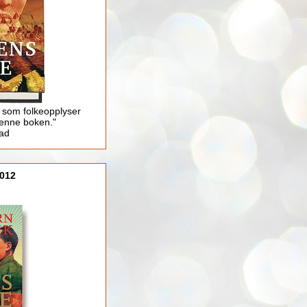
 som folkeopplyser
enne boken."
lad
012