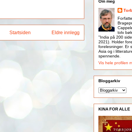
Om meg
Tor
Forfatt
Bragepr
Cappele
Startsiden
Eldre innlegg
tolv bøk
"India på 200 side
2021). Holder for
forelesninger. Er s
Asia og i litteratur
spennende.
Vis hele profilen 
Bloggarkiv
KINA FOR ALLE