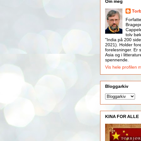
Om meg
Tor
Forfatt
Bragepr
Cappele
tolv bøk
"India på 200 side
2021). Holder for
forelesninger. Er s
Asia og i litteratur
spennende.
Vis hele profilen 
Bloggarkiv
KINA FOR ALLE