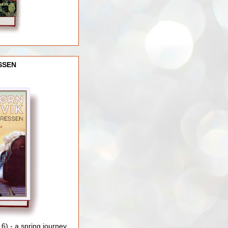
SSEN
) - a spring journey