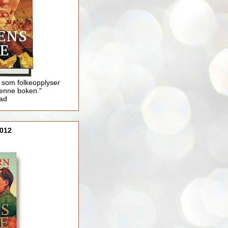
 som folkeopplyser
enne boken."
lad
012