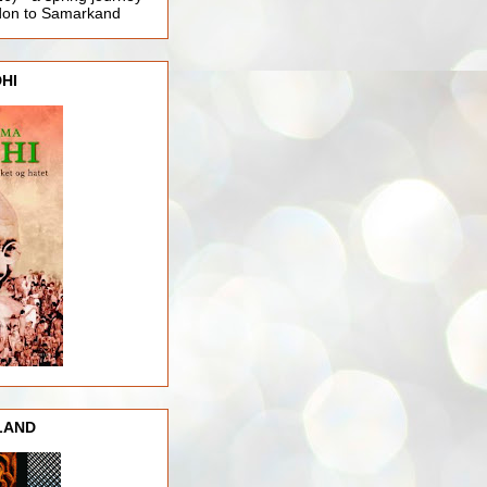
ndon to Samarkand
HI
LAND