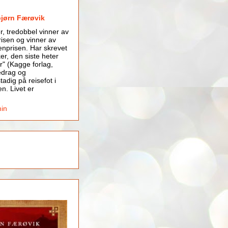
bjørn Færøvik
er, tredobbel vinner av
isen og vinner av
nprisen. Har skrevet
er, den siste heter
r" (Kagge forlag,
edrag og
tadig på reisefot i
en. Livet er
min