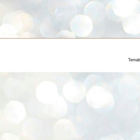
Temab