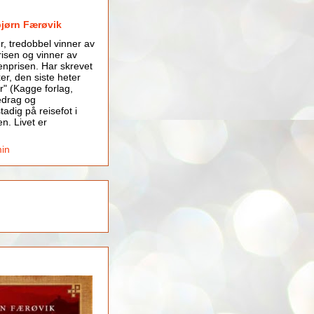
bjørn Færøvik
er, tredobbel vinner av
isen og vinner av
nprisen. Har skrevet
er, den siste heter
r" (Kagge forlag,
edrag og
tadig på reisefot i
en. Livet er
min