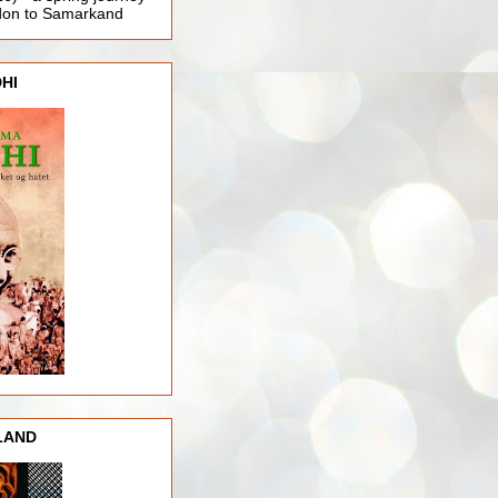
ndon to Samarkand
HI
LAND