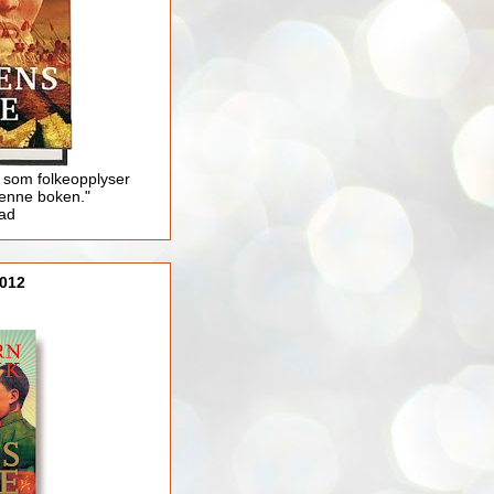
 som folkeopplyser
enne boken."
lad
012