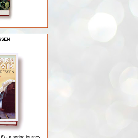
SSEN
) - a spring journey