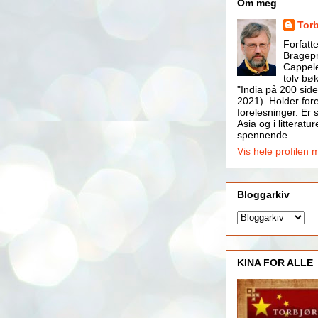
Om meg
Tor
Forfatt
Bragepr
Cappele
tolv bøk
"India på 200 side
2021). Holder for
forelesninger. Er s
Asia og i litteratur
spennende.
Vis hele profilen 
Bloggarkiv
KINA FOR ALLE