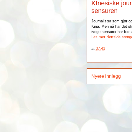
KInesiske journ
sensuren
Journalister som gjør op
Kina. Men nå har det sk
ivrige sensorer har for
Les mer
Nettside steng
at
07:41
Nyere innlegg