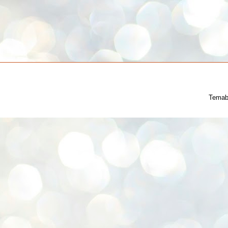
Temab