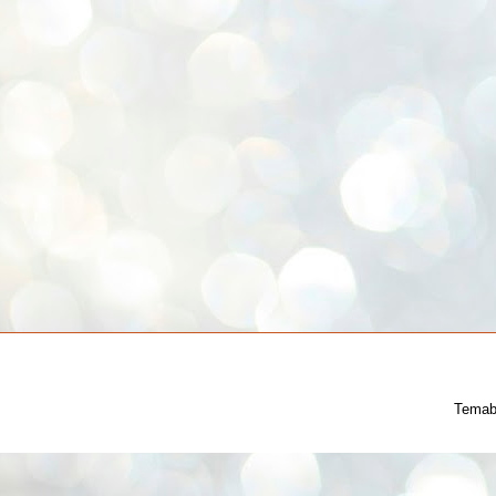
Temab